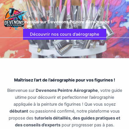
Aller
au
contenu
Bienvenue sur Devenons Peintre Aérographe !
Découvrir nos cours d’aérographe
Maîtrisez l’art de l’aérographie pour vos figurines !
Bienvenue sur
Devenons Peintre Aérographe
, votre guide
ultime pour découvrir et perfectionner l’aérographie
appliquée à la peinture de figurines ! Que vous soyez
débutant
ou passionné confirmé, notre plateforme vous
propose des
tutoriels détaillés, des guides pratiques et
des conseils d’experts
pour progresser pas à pas.