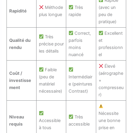
Rapide
Méthode
Très
(avec un
Rapidité
plus longue
rapide
peu de
pratique)
Correct,
Excellent
Très
Qualité du
parfois
et
précise pour
rendu
moins
professionn
les détails
nuancé
el
Élevé
Faible
Coût /
(aérographe
(peu de
Intermédiair
investisse
+
matériel
e (peintures
ment
compresseu
nécessaire)
Contrast)
r)
Nécessite
Niveau
Très
Accessible
une bonne
requis
accessible
à tous
prise en