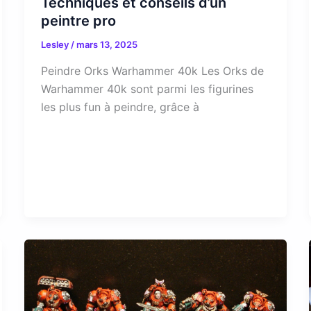
Techniques et conseils d’un
peintre pro
Lesley
/
mars 13, 2025
Peindre Orks Warhammer 40k Les Orks de
Warhammer 40k sont parmi les figurines
les plus fun à peindre, grâce à